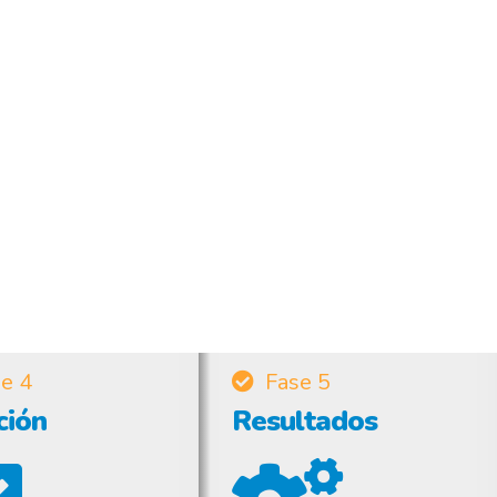
e 4
Fase 5
ción
Resultados