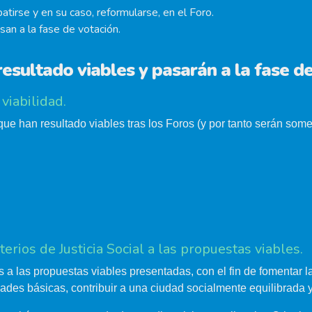
irse y en su caso, reformularse, en el Foro.
an a la fase de votación.
esultado viables y pasarán a la fase d
viabilidad.
ue han resultado viables tras los Foros (y por tanto serán some
terios de Justicia Social a las propuestas viables.
 a las propuestas viables presentadas, con el fin de fomentar la
sidades básicas, contribuir a una ciudad socialmente equilibrada 