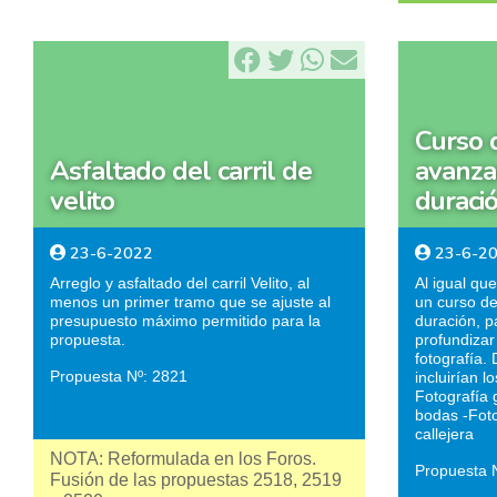
curso de fotografía
asfaltado del carril de
avanza
velito
duraci
23-6-2022
23-6-2
Arreglo y asfaltado del carril Velito, al
Al igual que
menos un primer tramo que se ajuste al
un curso de
presupuesto máximo permitido para la
duración, p
propuesta.
profundizar
fotografía.
Propuesta Nº: 2821
incluirían l
Fotografía 
bodas -Foto
callejera
NOTA: Reformulada en los Foros.
Propuesta 
Fusión de las propuestas 2518, 2519