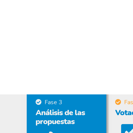
Fase 3
Fas
Análisis de las
Vota
propuestas