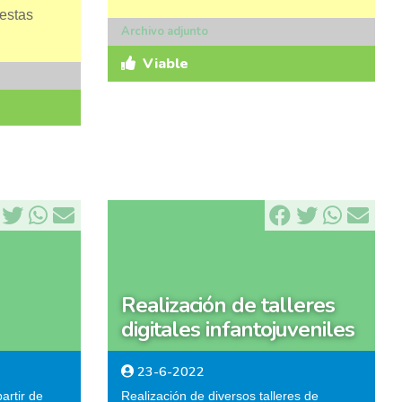
estas
Archivo adjunto
Viable
realización de talleres
digitales infantojuveniles
23-6-2022
artir de
Realización de diversos talleres de