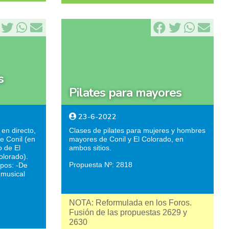
pilates para mayores
23-6-2022
en directo,
Clases de pilates para mujeres y hombres
de Conil (en
mayores de Conil y El Colorado, en
o de El
ambos sitios.
olorado).
Propuesta Nº: 2818
ipos: -De
 musical
NOTA: Reformulada en los Foros.
Fusión de las propuestas 2629 y
2630