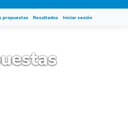
s propuestas
Resultados
Iniciar sesión
puestas