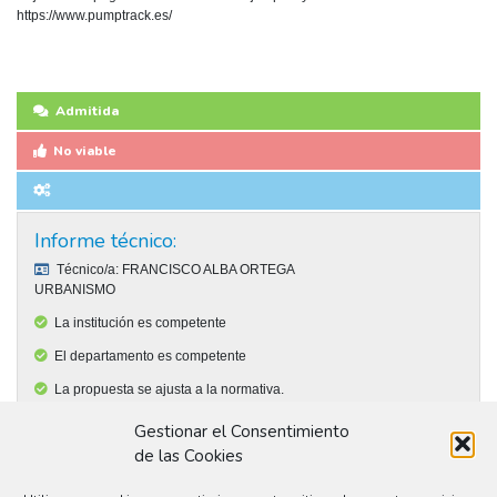
https://www.pumptrack.es/
Admitida
No viable
Informe técnico:
Técnico/a:
FRANCISCO ALBA ORTEGA
URBANISMO
La institución es competente
El departamento es competente
La propuesta se ajusta a la normativa.
La propuesta es técnicamente viable.
Gestionar el Consentimiento
de las Cookies
La propuesta no tiene viabilidad presupuestaria.
Observaciones: