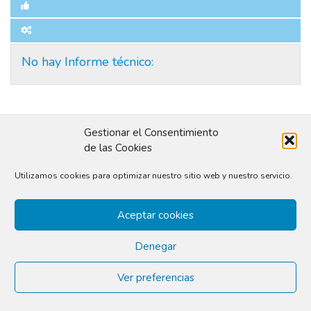
No hay Informe técnico:
© 2026
conilusión
|
Delibera City Thinking S.L.
Gestionar el Consentimiento
de las Cookies
Utilizamos cookies para optimizar nuestro sitio web y nuestro servicio.
Aceptar cookies
Denegar
Ver preferencias