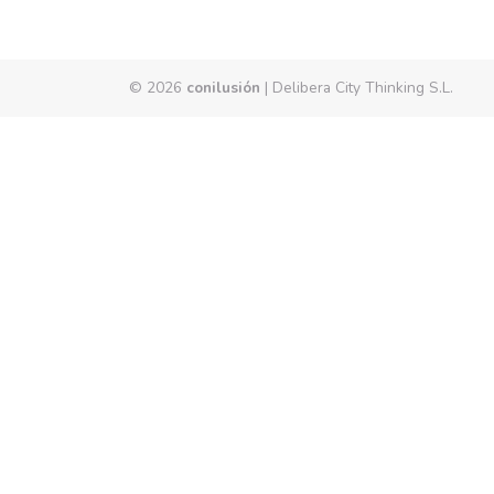
© 2026
conilusión
|
Delibera City Thinking S.L.