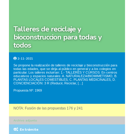
talleres de reciclaje y
bioconstruccion para todas y
todos
2-11-2021
Se propone la realización de talleres de reciclaje y bioconstrucción para
todas las edades, que se dirija al público en general y a los colegios en
particular. Los talleres incluirían: 1.- TALLERES Y CURSOS: En centros
educativos y espacios naturales: A. NATURALEZA/BIOMIMETISMO, B.
PLANTAS LOCALES COMESTIBLES, C. PLANTAS MEDICINALES, D.
CONCIENCIACIÓN: 3 R (Reducir, Reciclar, […]
Propuesta Nº: 1969
NOTA: Fusión de las propuestas 176 y 241
Archivo adjunto
En trámite