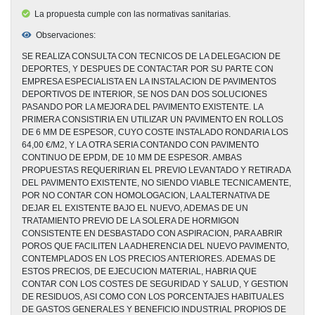
La propuesta cumple con las normativas sanitarias.
Observaciones:
SE REALIZA CONSULTA CON TECNICOS DE LA DELEGACION DE
DEPORTES, Y DESPUES DE CONTACTAR POR SU PARTE CON
EMPRESA ESPECIALISTA EN LA INSTALACION DE PAVIMENTOS
DEPORTIVOS DE INTERIOR, SE NOS DAN DOS SOLUCIONES
PASANDO POR LA MEJORA DEL PAVIMENTO EXISTENTE. LA
PRIMERA CONSISTIRIA EN UTILIZAR UN PAVIMENTO EN ROLLOS
DE 6 MM DE ESPESOR, CUYO COSTE INSTALADO RONDARIA LOS
64,00 €/M2, Y LA OTRA SERIA CONTANDO CON PAVIMENTO
CONTINUO DE EPDM, DE 10 MM DE ESPESOR. AMBAS
PROPUESTAS REQUERIRIAN EL PREVIO LEVANTADO Y RETIRADA
DEL PAVIMENTO EXISTENTE, NO SIENDO VIABLE TECNICAMENTE,
POR NO CONTAR CON HOMOLOGACION, LA ALTERNATIVA DE
DEJAR EL EXISTENTE BAJO EL NUEVO, ADEMAS DE UN
TRATAMIENTO PREVIO DE LA SOLERA DE HORMIGON
CONSISTENTE EN DESBASTADO CON ASPIRACION, PARA ABRIR
POROS QUE FACILITEN LA ADHERENCIA DEL NUEVO PAVIMENTO,
CONTEMPLADOS EN LOS PRECIOS ANTERIORES. ADEMAS DE
ESTOS PRECIOS, DE EJECUCION MATERIAL, HABRIA QUE
CONTAR CON LOS COSTES DE SEGURIDAD Y SALUD, Y GESTION
DE RESIDUOS, ASI COMO CON LOS PORCENTAJES HABITUALES
DE GASTOS GENERALES Y BENEFICIO INDUSTRIAL PROPIOS DE