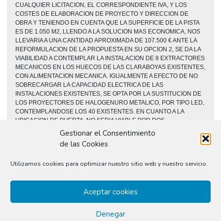
CUALQUIER LICITACION, EL CORRESPONDIENTE IVA, Y LOS
COSTES DE ELABORACION DE PROYECTO Y DIRECCION DE
OBRA Y TENIENDO EN CUENTA QUE LA SUPERFICIE DE LA PISTA
ES DE 1.050 M2, LLENDO A LA SOLUCION MAS ECONOMICA, NOS
LLEVARIA A UNA CANTIDAD APROXIMADA DE 107.500 € ANTE LA
REFORMULACION DE LA PROPUESTA EN SU OPCION 2, SE DA LA
VIABILIDAD A CONTEMPLAR LA INSTALACION DE 9 EXTRACTORES
MECANICOS EN LOS HUECOS DE LAS CLARABOYAS EXISTENTES,
CON ALIMENTACION MECANICA. IGUALMENTE A EFECTO DE NO
SOBRECARGAR LA CAPACIDAD ELECTRICA DE LAS
INSTALACIONES EXISTENTES, SE OPTA POR LA SUSTITUCION DE
LOS PROYECTORES DE HALOGENURO METALICO, POR TIPO LED,
CONTEMPLANDOSE LOS 40 EXISTENTES. EN CUANTO A LA
UBICACION DE PUERTA, NO SERIA VIABLE POR DOS
CUESTIONES, LA PRIMERA POR LA PREVISION DE LA
Gestionar el Consentimiento
INSTALACION DE UN ROCIDROMO EN LA FACHADA DONDE SE
de las Cookies
PLANTEA LA UBICACION DE LA PUERTA, ADEMAS DE ROMPERSE
EL FILTRO DE ACCESO AL PAVIMENTO CON CALZADO NO
Utilizamos cookies para optimizar nuestro sitio web y nuestro servicio.
DEPORTIVO. SE REALIZA UNA VALORACION APROXIMADA DE LA
ACTUACION EN 25.500 € IVA INCLUIDO, CONTEMPLANDOSE
DENTRO DE DICHA CANTIDAD LA REALIZACION DEL PROYECTO
Aceptar cookies
CORRESPONDIENTE ASI COMO LA DIRECCION DE OBRA
PRECEPTIVA
Denegar