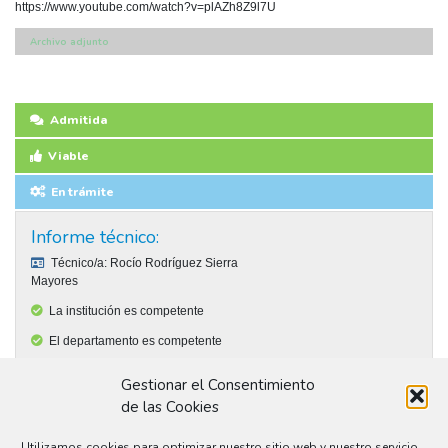
https://www.youtube.com/watch?v=plAZh8Z9l7U
Archivo adjunto
Admitida
Viable
En trámite
Informe técnico:
Técnico/a:
Rocío Rodríguez Sierra
Mayores
La institución es competente
El departamento es competente
La propuesta se ajusta a la normativa.
Gestionar el Consentimiento
La propuesta es técnicamente viable.
de las Cookies
La propuesta tiene viabilidad presupuestaria.
Utilizamos cookies para optimizar nuestro sitio web y nuestro servicio.