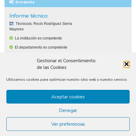
En trámite
Informe técnico:
Técnico/a:
Rocío Rodríguez Sierra
Mayores
La institución es competente
El departamento es competente
La propuesta se ajusta a la normativa.
Gestionar el Consentimiento
La propuesta es técnicamente viable.
de las Cookies
La propuesta tiene viabilidad presupuestaria.
Utilizamos cookies para optimizar nuestro sitio web y nuestro servicio.
El presupuesto estimado es de: 1.300€
La propuesta cumple con las normativas sanitarias.
Aceptar cookies
Observaciones:
Denegar
Ver preferencias
© 2026
conilusión
|
Delibera City Thinking S.L.