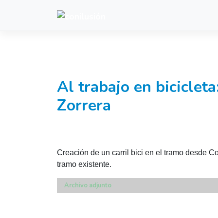
Saltar
al
contenido
Al trabajo en biciclet
Zorrera
Creación de un carril bici en el tramo desde Co
tramo existente.
Archivo adjunto