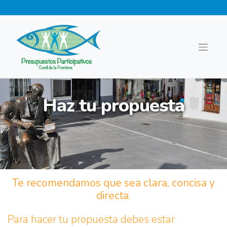
Saltar
al
contenido
Haz tu propuesta
Te recomendamos que sea clara, concisa y
directa.
Para hacer tu propuesta debes estar