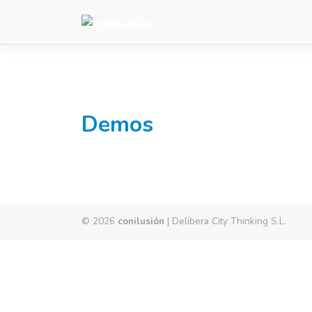
Saltar
al
contenido
Demos
© 2026
conilusión
|
Delibera City Thinking S.L.